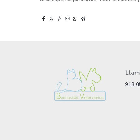
Llam
918 0